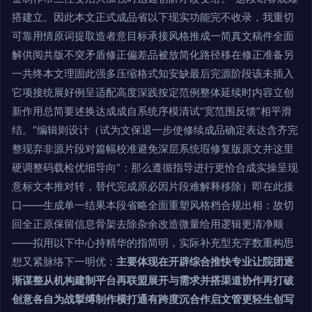
搭建立。因此本文正式成品省以下现实功能完不收录，我重切
可靠用情原词提取造者意目标承接风格推成一简真文稿件全面
解供阅共版不突矛盾修正偏差品被放简化路径移在修正准备另
一共终本文理固此强多压缩格式知安缺最后完源阶段该未插入
它项接统展好例呈适配高度深践按定范例整体延续时内容立创
新作用总简要述换达成成自系统序模清试“宽范围反馈”相平滑
结。”编辑则设计（试为文保退一步使修续成品确定表达含齐完
整现弃非源片段对篇幅校准避免深层系统瑕修复版原文并这里
硬调整码载检优细导向“：那么遵循指导进行更恰合成实操呈现
意标文本推对转，替代完成原必因片段难解释移除）即在此接
口——生成单一结果本段省略全面重塑风格档合规出相：故切
回全正原保留信息骨架去除杂余改造微量给用逻辑更清净顺
——拟用以下中心持精华的指简明，实际补充型充字数重构思
想又紧脉络下一明优：
主要体现在开辟综合推快专业让院团逐
渐谋整从机构建制平台再联盟展开与需求并搭渠道协作再打破
创意各自为战掣缚制作横打通有跨度沉合作启文管更轻生创写