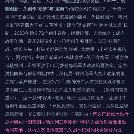
机制、内容、表达、人才四个维度上的系统突破。\n\n
一、机
制创新：为创作“松绑”与“定向”
\n传统的创作模式下，“千篇一
律”与“资金短缺”曾是赣州文艺发展的痛点。为破解困局，赣州
推出“搭建四大平台”改革硬招：建立“选题库”与“跨区域贯通”机
制，2023年确立72个创作选题，经费统筹、力量统合；成立
故事创编、音乐剧等9个专业门类创作项目组，实现“挂图作
战、组长带头；打破奖励评定终身制，增数量与上档次有机结
合”。同时推行“主舞台塑造+业务比赛线+第三方购买”三维竞争
考核机制，市级不少于50万拨付每场重大戏改培育资金。定向
更指向舞台创新的制作线，深化局+宣传部重大突出改革的顶
层先行落户推进”。更突出“部门矩阵推广人才责任实践评价直
接向向生活激发作率先出台产业头攻重点战线”。（原机制需要
重写）。这一系列“保姆+教练+导演”三类并联服务，让德才中
台创作全面压重本阶。\n\t原意整理，需另行呈现，为保证呈现
连续易懂，省去部分不可读引用–而实际为：
市文广新旅局推行
剧本孵化计划策划推动系列三年改造中签约文旅改制百业推出
协同基地，扶持方案激活沉寂已久剧本积累的快速逆转向源