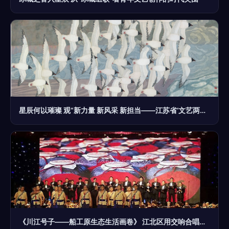
星辰何以璀璨 观“新力量 新风采 新担当——江苏省‘文艺两新’创作成果展”文艺创作风采
《川江号子——船工原生态生活画卷》 江北区用交响合唱重现巴渝先民的生命史诗