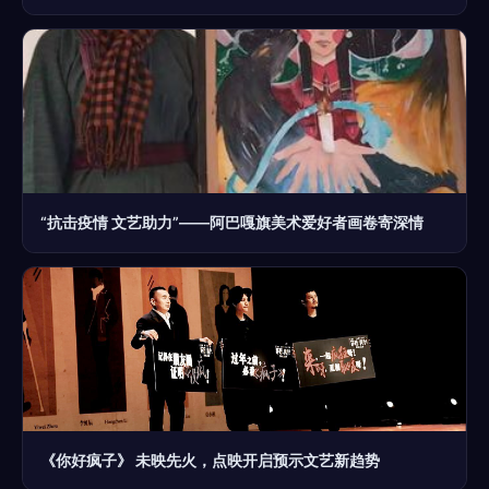
“抗击疫情 文艺助力”——阿巴嘎旗美术爱好者画卷寄深情
《你好疯子》 未映先火，点映开启预示文艺新趋势